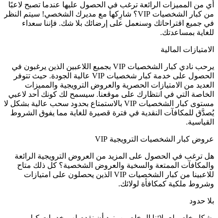
أي من المميزات الرائعة ترغب في الحصول عليها عندما تصبح لاعبًا
من كبار الشخصيات VIP؟ شارِكها مع مديرك الشخصي! سيتم النظر
في جميع اقتراحاتك وسنعمل على إرضائك بلا شك. فإننا سعداء
للغاية بمساعدتك.
الامتيازات المالية
يرحب نادي كبار الشخصيات VIP بجميع اللاعبين الذين يرغبون في
الحصول على خدمة كبار شخصيات VIP عالية الجودة. حيث تتوفر
العديد من الامتيازات الحصرية والعروض الترويجية والمميزات
الخاصة التي في انتظارك على موقعنا. سيسمح لك كونك أحد لاعبي
مستوى كبار الشخصيات VIP بالاستمتاع بحدود سحب عالية بشكل لا
يُصدَّق للمكافآت النقدية في فترة قصيرة للغاية مما يفوق الشروط
القياسية.
عروض كبار الشخصيات الترويجية VIP
هل ترغب في الحصول على المزيد من العروض الترويجية الرائعة
والمكافآت الممتعة والسخية والعروض الشخصية؟ كل ذلك متاح
للاعبينا من كبار الشخصيات VIP الذين يحصلون على امتيازات
وشروط ملكية كمكافأة لولائك.
بلا حدود
بشكل خاص لعملائنا المخلصين، نود أن نقدم لهم خدمات كبار