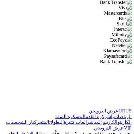
Gambling can be addictive. Play responsibly. FezBet.com only accepts
customers over 18 years of age.
2026 © FezBet.com All rights reserved.
URUS
عرض الترويجي
الرياضات
مباشر
كرة القدم
التنس
كرة السلة
الكازينو
الكازينو المباشر
ألعاب مُثيرة
البطولات
المتجر
كبار الشخصيات
VIP
عرض الترويجي
نحن نستخدم ملفات تعريف الارتباط، تحقَّق من ذلك
الإشعار الخاص