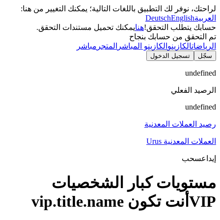
لراحتك، نوفر لك التطبيق باللغات التالية؛ يمكنك التغيير من هنا:
العربية
English
Deutsch
حسابك يتطلب التحقق!
هنا
يمكنك تحميل مستندات التحقق.
تم التحقق من حسابك بنجاح
الرياضات
الكازينو
الكازينو المباشر
المتجر
مباشر
سجّل
تسجيل الدخول
undefined
الرصيد الفعلي
undefined
رصيد العملات المعدنية
العملات المعدنية Urus
إيداع
سحب
مستويات كبار الشخصيات
VIP
أنت تكون vip.title.name