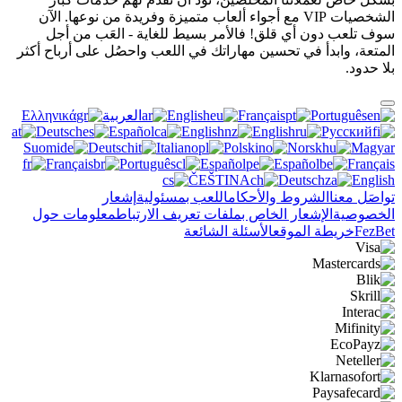
الشخصيات VIP مع أجواء ألعاب متميزة وفريدة من نوعها. الآن
سوف تلعب دون أي قلق! فالأمر بسيط للغاية - العَب من أجل
المتعة، وابدأ في تحسين مهاراتك في اللعب واحصُل على أرباح أكثر
بلا حدود.
Português
Français
English
العربية
Ελληνικά
Deutsch
Español
English
English
Русский
Suomi
Deutsch
Italiano
Polski
Norsk
Magyar
Français
Português
Español
Español
Français
ČEŠTINA
Deutsch
English
تواصَل معنا
الشروط والأحكام
اللعب بمسئولية
إشعار
الخصوصية
الإشعار الخاص بملفات تعريف الارتباط
معلومات حول
FezBet
خريطة الموقع
الأسئلة الشائعة